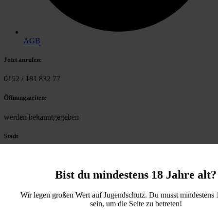
AGB
Jetzt anrufen:
0152 / 181 832 77
Öffnungszeiten:
werden bekanntgegeben
Stadt
Hannover
Bist du mindestens 18 Jahre alt?
Copyright © 2025 CSC Hannover Royal e.V.. Alle Rechte vorbehalten.
Twitter
Wir legen großen Wert auf Jugendschutz. Du musst mindestens 1
sein, um die Seite zu betreten!