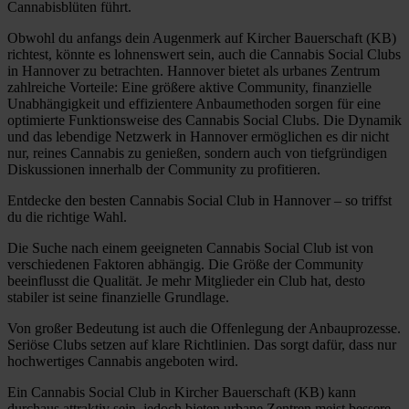
Cannabisblüten führt.
Obwohl du anfangs dein Augenmerk auf Kircher Bauerschaft (KB)
richtest, könnte es lohnenswert sein, auch die Cannabis Social Clubs
in Hannover zu betrachten. Hannover bietet als urbanes Zentrum
zahlreiche Vorteile: Eine größere aktive Community, finanzielle
Unabhängigkeit und effizientere Anbaumethoden sorgen für eine
optimierte Funktionsweise des Cannabis Social Clubs. Die Dynamik
und das lebendige Netzwerk in Hannover ermöglichen es dir nicht
nur, reines Cannabis zu genießen, sondern auch von tiefgründigen
Diskussionen innerhalb der Community zu profitieren.
Entdecke den besten Cannabis Social Club in Hannover – so triffst
du die richtige Wahl.
Die Suche nach einem geeigneten Cannabis Social Club ist von
verschiedenen Faktoren abhängig. Die Größe der Community
beeinflusst die Qualität. Je mehr Mitglieder ein Club hat, desto
stabiler ist seine finanzielle Grundlage.
Von großer Bedeutung ist auch die Offenlegung der Anbauprozesse.
Seriöse Clubs setzen auf klare Richtlinien. Das sorgt dafür, dass nur
hochwertiges Cannabis angeboten wird.
Ein Cannabis Social Club in Kircher Bauerschaft (KB) kann
durchaus attraktiv sein, jedoch bieten urbane Zentren meist bessere