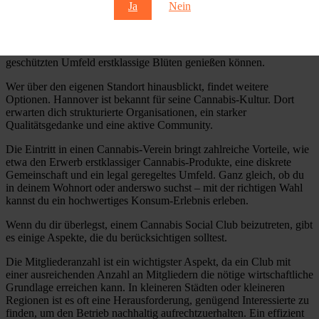
Ja
Nein
Konsum engagieren.
Die Vereine für Hanf-Liebhaber in dieser Umgebung setzen auf
einen transparenten Zugang, damit ihre Teilnehmer in einem
geschützten Umfeld erstklassige Blüten genießen können.
Wer über den eigenen Standort hinausblickt, findet weitere
Optionen. Hannover ist bekannt für seine Cannabis-Kultur. Dort
erwarten dich strukturierte Organisationen, ein starker
Qualitätsgedanke und eine aktive Community.
Die Eintritt in einen Cannabis-Verein bringt zahlreiche Vorteile, wie
etwa den Erwerb erstklassiger Cannabis-Produkte, eine diskrete
Gemeinschaft und ein legal geregeltes Umfeld. Ganz gleich, ob du
in deinem Wohnort oder anderswo suchst – mit der richtigen Wahl
kannst du ein hochwertiges Konsum-Erlebnis erleben.
Wenn du dir überlegst, einem Cannabis Social Club beizutreten, gibt
es einige Aspekte, die du berücksichtigen solltest.
Die Mitgliederanzahl ist ein wichtigster Aspekt, da ein Club mit
einer ausreichenden Anzahl an Mitgliedern die nötige wirtschaftliche
Grundlage erreichen kann. In kleineren Städten oder kleineren
Regionen ist es oft eine Herausforderung, genügend Interessierte zu
finden, um den Betrieb nachhaltig aufrechtzuerhalten. Ein effizient