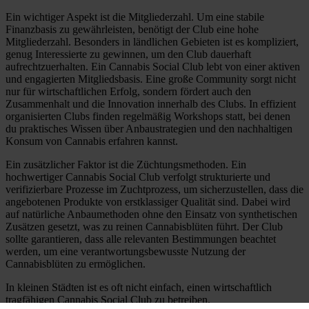
Ein wichtiger Aspekt ist die Mitgliederzahl. Um eine stabile
Finanzbasis zu gewährleisten, benötigt der Club eine hohe
Mitgliederzahl. Besonders in ländlichen Gebieten ist es kompliziert,
genug Interessierte zu gewinnen, um den Club dauerhaft
aufrechtzuerhalten. Ein Cannabis Social Club lebt von einer aktiven
und engagierten Mitgliedsbasis. Eine große Community sorgt nicht
nur für wirtschaftlichen Erfolg, sondern fördert auch den
Zusammenhalt und die Innovation innerhalb des Clubs. In effizient
organisierten Clubs finden regelmäßig Workshops statt, bei denen
du praktisches Wissen über Anbaustrategien und den nachhaltigen
Konsum von Cannabis erfahren kannst.
Ein zusätzlicher Faktor ist die Züchtungsmethoden. Ein
hochwertiger Cannabis Social Club verfolgt strukturierte und
verifizierbare Prozesse im Zuchtprozess, um sicherzustellen, dass die
angebotenen Produkte von erstklassiger Qualität sind. Dabei wird
auf natürliche Anbaumethoden ohne den Einsatz von synthetischen
Zusätzen gesetzt, was zu reinen Cannabisblüten führt. Der Club
sollte garantieren, dass alle relevanten Bestimmungen beachtet
werden, um eine verantwortungsbewusste Nutzung der
Cannabisblüten zu ermöglichen.
In kleinen Städten ist es oft nicht einfach, einen wirtschaftlich
tragfähigen Cannabis Social Club zu betreiben.