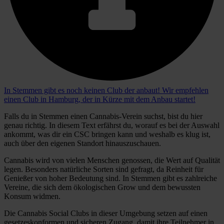
In Stemmen gibt es noch keinen Club der anbaut! Wir empfehlen
einen Club in Hamburg, der in Kürze mit dem Anbau startet!
Falls du in Stemmen einen Cannabis-Verein suchst, bist du hier
genau richtig. In diesem Text erfährst du, worauf es bei der Auswahl
ankommt, was dir ein CSC bringen kann und weshalb es klug ist,
auch über den eigenen Standort hinauszuschauen.
Cannabis wird von vielen Menschen genossen, die Wert auf Qualität
legen. Besonders natürliche Sorten sind gefragt, da Reinheit für
Genießer von hoher Bedeutung sind. In Stemmen gibt es zahlreiche
Vereine, die sich dem ökologischen Grow und dem bewussten
Konsum widmen.
Die Cannabis Social Clubs in dieser Umgebung setzen auf einen
gesetzeskonformen und sicheren Zugang, damit ihre Teilnehmer in